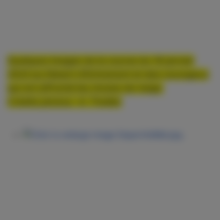
Quelques images de la course du 18 janvier
2023 au Désert d'Entremont et des courageux
qui ont affronté les chutes de neige.
Crédits photos : A. Theiller